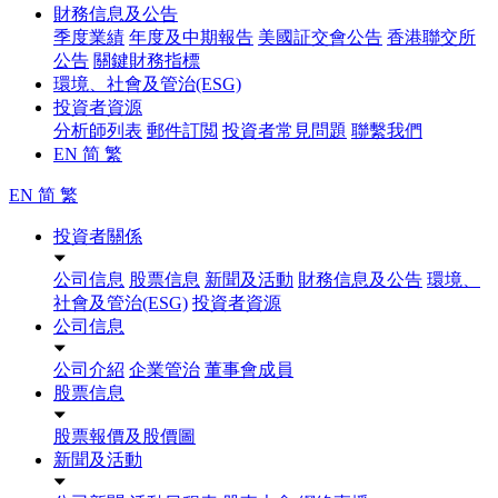
財務信息及公告
季度業績
年度及中期報告
美國証交會公告
香港聯交所
公告
關鍵財務指標
環境、社會及管治(ESG)
投資者資源
分析師列表
郵件訂閲
投資者常見問題
聯繫我們
EN
简
繁
EN
简
繁
投資者關係
公司信息
股票信息
新聞及活動
財務信息及公告
環境、
社會及管治(ESG)
投資者資源
公司信息
公司介紹
企業管治
董事會成員
股票信息
股票報價及股價圖
新聞及活動