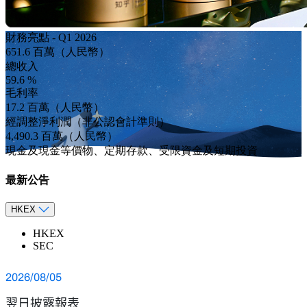
投資者關係
財務亮點 - Q1 2026
651.6
百萬（人民幣）
總收入
59.6
%
毛利率
17.2
百萬（人民幣）
經調整淨利潤（非公認會計準則）
4,490.3
百萬（人民幣）
現金及現金等價物、定期存款、受限資金及短期投資
最新公告
HKEX
HKEX
SEC