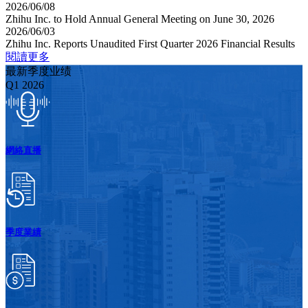
2026/06/08
Zhihu Inc. to Hold Annual General Meeting on June 30, 2026
2026/06/03
Zhihu Inc. Reports Unaudited First Quarter 2026 Financial Results
閱讀更多
最新季度业绩
Q1 2026
網絡直播
季度業績