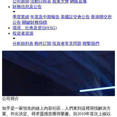
公司新聞
活動日程表
股東大會
網絡直播
財務信息及公告
季度業績
年度及中期報告
美國証交會公告
香港聯交所
公告
關鍵財務指標
環境、社會及管治(ESG)
投資者資源
分析師列表
郵件訂閲
投資者常見問題
聯繫我們
公司簡介
知乎是一家領先的線上內容社區，人們來到這裡尋找解決方
案、作出決定、尋求靈感並獲得樂趣。自2010年首次上線以